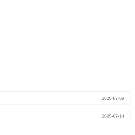
2025-07-09
2025-07-14