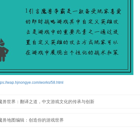
tps://wap.hjnongye.com/works/58.html
魔兽世界：翻译之道，中文游戏文化的传承与创新
魔兽地图编辑：创造你的游戏世界