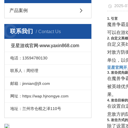
2025-0
产品案例
1. 引言
C
魔兽争霸
联系我们
Contact Us
可以在游
2. 自定义英
自定义英
亚星游戏官网-www.yaxin868.com
对敌方防
电话：13594780130
单位，以
亚星官网开
联系人：周经理
3. 攻击优先
在魔兽争
邮箱：jinnian@j9.com
被英雄优
果。
网址：https://wap.hjnongye.com
4. 攻击目标
在设置自
地址：兰州市仓棍之泽110号
意敌方的
5. 攻击方式
除了设置