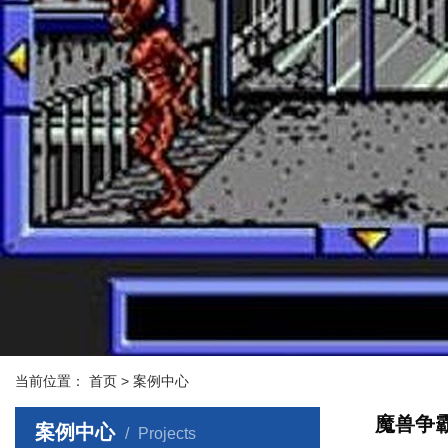
当前位置：
首页
> 案例中心
魔兽争
案例中心
Projects