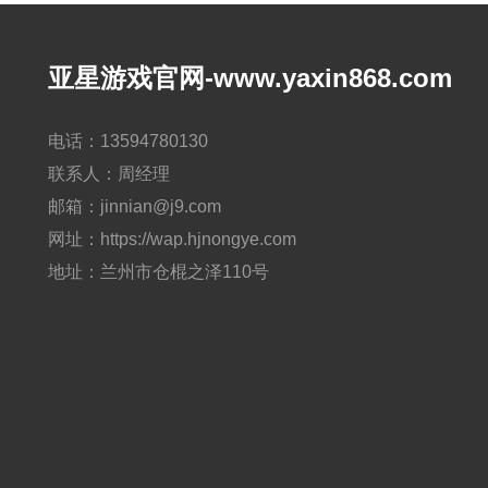
亚星游戏官网-www.yaxin868.com
电话：13594780130
联系人：周经理
邮箱：jinnian@j9.com
网址：https://wap.hjnongye.com
地址：兰州市仓棍之泽110号