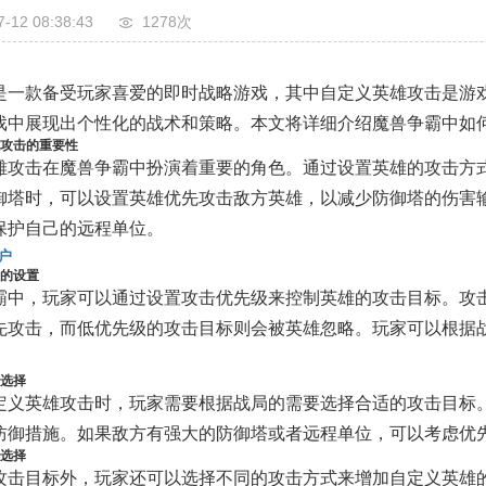
7-12 08:38:43
1278次
是一款备受玩家喜爱的即时战略游戏，其中自定义英雄攻击是游
戏中展现出个性化的战术和策略。本文将详细介绍魔兽争霸中如
雄攻击的重要性
雄攻击在魔兽争霸中扮演着重要的角色。通过设置英雄的攻击方
御塔时，可以设置英雄优先攻击敌方英雄，以减少防御塔的伤害
保护自己的远程单位。
户
级的设置
霸中，玩家可以通过设置攻击优先级来控制英雄的攻击目标。攻
先攻击，而低优先级的攻击目标则会被英雄忽略。玩家可以根据
的选择
定义英雄攻击时，玩家需要根据战局的需要选择合适的攻击目标
防御措施。如果敌方有强大的防御塔或者远程单位，可以考虑优
的选择
攻击目标外，玩家还可以选择不同的攻击方式来增加自定义英雄