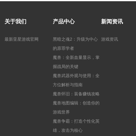
关于我们
产品中心
新闻资讯
最新亚星游戏官网
黑暗之魂2：升级为中心
游戏资讯
的原罪学者
魔兽：全新血量显示，掌
握战局的关键
魔兽武器外观与使用：全
方位解析与指南
魔兽怀旧：装备赚钱攻略
魔兽地图编辑：创造你的
游戏世界
魔兽争霸：打造个性化英
雄，攻击为核心